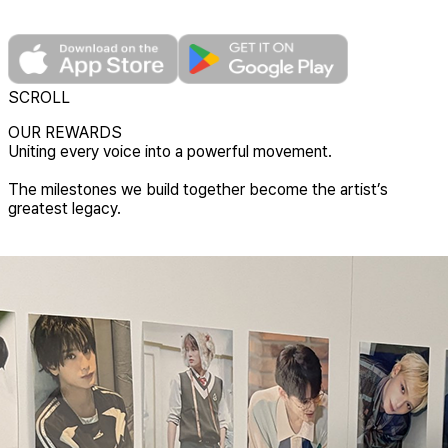
SCROLL
OUR REWARDS
U
n
i
t
i
n
g
e
v
e
r
y
v
o
i
c
e
i
n
t
o
a
p
o
w
e
r
f
u
l
m
o
v
e
m
e
n
t
.
T
h
e
m
i
l
e
s
t
o
n
e
s
w
e
b
u
i
l
d
t
o
g
e
t
h
e
r
b
e
c
o
m
e
t
h
e
a
r
t
i
s
t
’
s
g
r
e
a
t
e
s
t
l
e
g
a
c
y
.